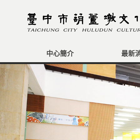
跳
到
主
要
內
容
區
塊
中心簡介
最新