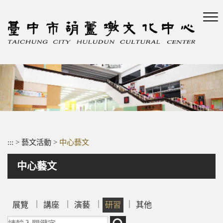
跳
到
主
要
內
容
區
塊
:::
>
藝文活動
>
中心藝文
中心藝文
｜
｜
｜
｜
展覽
講座
演藝
研習
其他
請輸入關鍵字