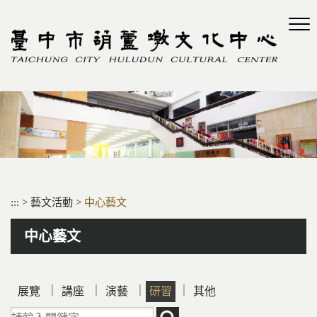
跳
到
主
要
內
容
區
塊
:::
>
藝文活動
>
中心藝文
中心藝文
｜
｜
｜
｜
展覽
講座
演藝
研習
其他
請輸入關鍵字