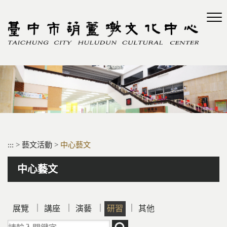
跳
到
主
要
內
容
區
塊
:::
>
藝文活動
>
中心藝文
中心藝文
｜
｜
｜
｜
展覽
講座
演藝
研習
其他
請輸入關鍵字