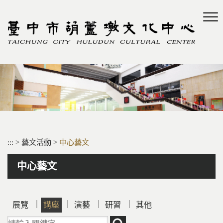
跳
到
主
要
內
容
區
塊
:::
>
藝文活動
>
中心藝文
中心藝文
｜
｜
｜
｜
展覽
講座
演藝
研習
其他
請輸入關鍵字