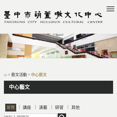
跳
到
主
要
內
容
區
塊
:::
>
藝文活動
>
中心藝文
中心藝文
｜
｜
｜
｜
展覽
講座
演藝
研習
其他
請輸入關鍵字