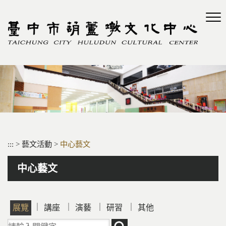
跳
到
主
要
內
容
區
塊
:::
>
藝文活動
>
中心藝文
中心藝文
｜
｜
｜
｜
展覽
講座
演藝
研習
其他
請輸入關鍵字