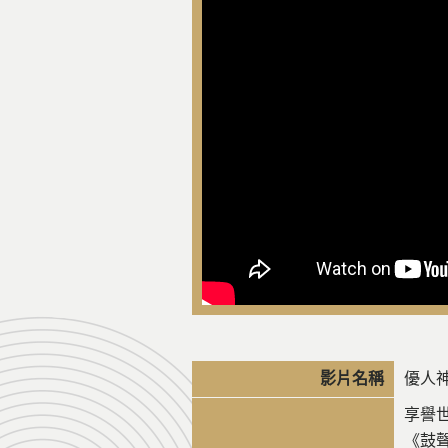
影片名稱
優人神
享譽世
《鼓