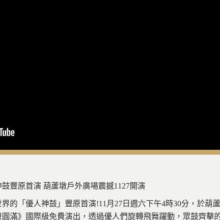
鼓豐原首演 葫蘆墩戶外廣場震撼1127開演
界的「優人神鼓」豐原首演!11月27日週六下午4時30分，於
聲圓滿》國際級免費演出，透過優人們旋轉飛舞躍動，眾鼓齊擊