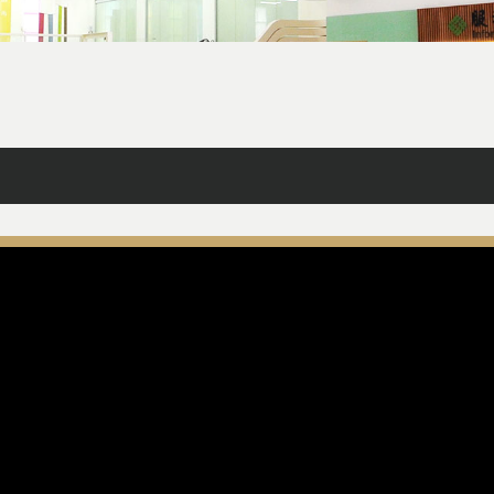
facebook
X
line
列印